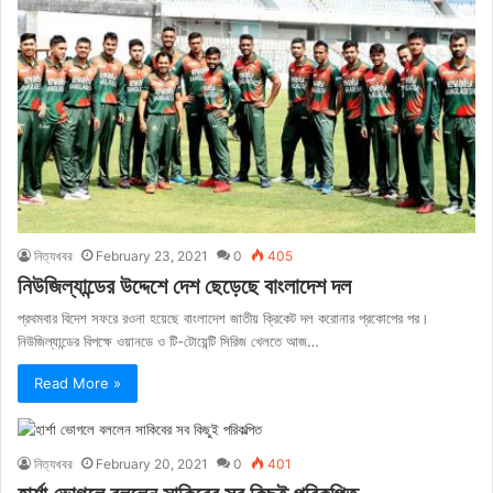
নিত্যখবর
February 23, 2021
0
405
নিউজিল্যান্ডের উদ্দেশে দেশ ছেড়েছে বাংলাদেশ দল
প্রথমবার বিদেশ সফরে রওনা হয়েছে বাংলাদেশ জাতীয় ক্রিকেট দল করোনার প্রকোপের পর।
নিউজিল্যান্ডের বিপক্ষে ওয়ানডে ও টি-টোয়েন্টি সিরিজ খেলতে আজ…
Read More »
নিত্যখবর
February 20, 2021
0
401