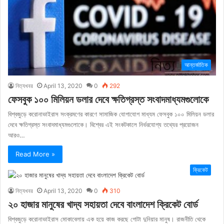
আন্তর্জাতিক
নিত্যখবর
April 13, 2020
0
292
ফেসবুক ১০০ মিলিয়ন ডলার দেবে ক্ষতিগ্রস্ত সংবাদমাধ্যমগুলোকে
বিশ্বজুড়ে করোনাভাইরাস সংক্রমণের কারণে সামাজিক যোগাযোগ মাধ্যম ফেসবুক ১০০ মিলিয়ন ডলার
দেবে ক্ষতিগ্রস্ত সংবাদমাধ্যমগুলোকে। বিশ্বের এই সংকটকালে নির্ভরযোগ্য তথ্যের প্রয়োজন
আরও…
Read More »
ক্রিকেট
নিত্যখবর
April 13, 2020
0
310
২০ হাজার মানুষের খাদ্য সহায়তা দেবে বাংলাদেশ ক্রিকেট বোর্ড
বিশ্বজুড়ে করোনাভাইরাস মোকাবেলায় এক হয়ে কাজ করছে গোটা দুনিয়ার মানুষ। রাজনীতি থেকে