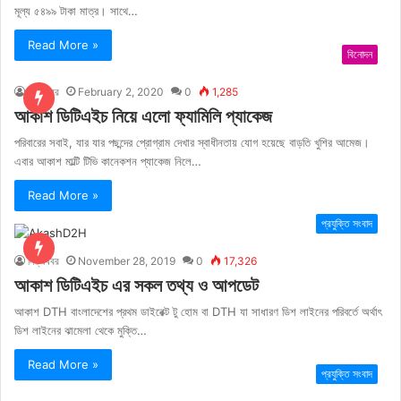
মূল্য ৫৪৯৯ টাকা মাত্র। সাথে…
Read More »
বিনোদন
নিত্যখবর
February 2, 2020
0
1,285
আকাশ ডিটিএইচ নিয়ে এলো ফ্যামিলি প্যাকেজ
পরিবারের সবাই, যার যার পছন্দের প্রোগ্রাম দেখার স্বাধীনতায় যোগ হয়েছে বাড়তি খুশির আমেজ।
এবার আকাশ মাল্টি টিভি কানেকশন প্যাকেজ নিলে…
Read More »
প্রযুক্তি সংবাদ
নিত্যখবর
November 28, 2019
0
17,326
আকাশ ডিটিএইচ এর সকল তথ্য ও আপডেট
আকাশ DTH বাংলাদেশের প্রথম ডাইরেক্ট টু হোম বা DTH যা সাধারণ ডিশ লাইনের পরিবর্তে অর্থাৎ
ডিশ লাইনের ঝামেলা থেকে মুক্তি…
Read More »
প্রযুক্তি সংবাদ