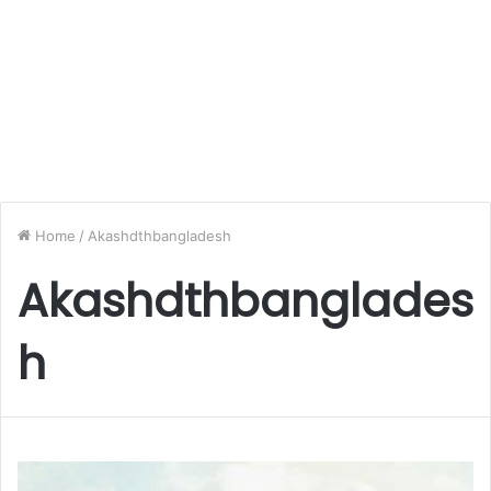
Home
/
Akashdthbangladesh
Akashdthbanglades
h