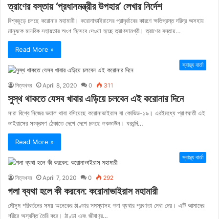
ত্রাণের বস্তায় ‘প্রধানমন্ত্রীর উপহার’ লেখার নির্দেশ
বিশ্বজুড়ে চলছে করোনার মহামারী। করোনাভাইরাসের প্রাদৃর্ভাবের কারণে ক্ষতিগ্রস্ত দরিদ্র অসহায়
মানুষকে মানবিক সহায়তার অংশ হিসেবে দেওয়া হচ্ছে ত্রাণসামগ্রী। ত্রাণের বস্তায়…
Read More »
স্বাস্থ্য বার্তা
নিত্যখবর
April 8, 2020
0
311
সুস্থ থাকতে যেসব খাবার এড়িয়ে চলবেন এই করোনার দিনে
সারা বিশ্বে নিজের ভয়াল থাবা বসিয়েছে করোনাভাইরাস বা কোভিড-১৯। এরইমধ্যে প্রাণঘাতী এই
ভাইরাসের সংক্রমণ ঠেকাতে দেশে দেশে চলছে লকডাউন। ঘরবন্দি…
Read More »
স্বাস্থ্য বার্তা
নিত্যখবর
April 7, 2020
0
292
গলা ব্যথা হলে কী করবেন: করোনাভাইরাস মহামারী
মৌসুম পরিবর্তনের সময় অনেকের ঠাণ্ডার সমস্যাসহ গলা ব্যথার প্রবণতা দেখা দেয়। এটি আমাদের
শরীরে অস্বস্তি তৈরি করে। ঠাণ্ডা এবং জীবাণুর…