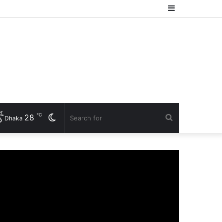
Sidebar
℃
28
Switch
Search
Dhaka
skin
for