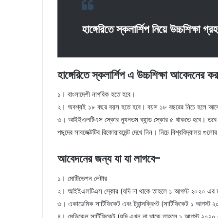
হাঙ্গেরিতে স্কলার্শিপ নিয়ে উচ্চশিক্ষা 
হাঙ্গেরিতে স্কলার্শিপ এ উচ্চশিক্ষা আবেদনের ক
১। বাংলাদেশী নাগরিক হতে হবে।
২। অবশ্যই ১৮ বছর বয়স হতে হবে। বয়স ১৮ বছরের নিচে হলে আবে
৩। আইইএলটিএস স্কোর ন্যূনতম ব্যান্ড স্কোর ৫ থাকতে হবে। তবে সা
পছন্দের সাবজেক্টটির রিকোয়ারমেন্ট দেখে নিন। নিচে বিশ্ববিদ্যালয় গুল
আবেদনের জন্য যা যা লাগবে-
১। মোটিভেশন লেটার
২। আইইএলটিএস স্কোর (যদি না থাকে তাহলে ১ আগস্ট ২০২০ এর 
৩। একাডেমিক সার্টিফিকেট এবং ট্রান্সক্রিপ্ট (সার্টিফিকেট ১ আগস
৪। মেডিকেল সার্টিফিকেট (যদি এখন না থাকে তাহলে ১ আগস্ট ২০২