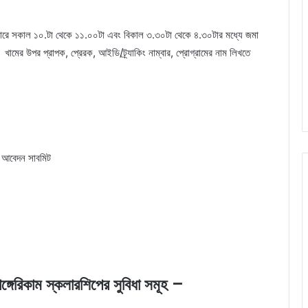
ন্টারে সকাল ১০.টা থেকে ১১.০০টা এবং বিকাল ৩.৩০টা থেকে ৪.৩০টার মধ্যে জমা
ামের উপর প্রাপক, প্রেরক, আইডি/ট্র্যাকিং নাম্বার, প্রোগ্রামের নাম লিখতে
ছে আবেদন সাবমিট
ম হাঙ্গেরিকাম স্কলারশিপের সুবিধা সমূহ –