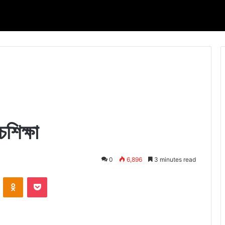
চশিক্ষা
0
6,896
3 minutes read
VKontakte
Odnoklassniki
Pocket