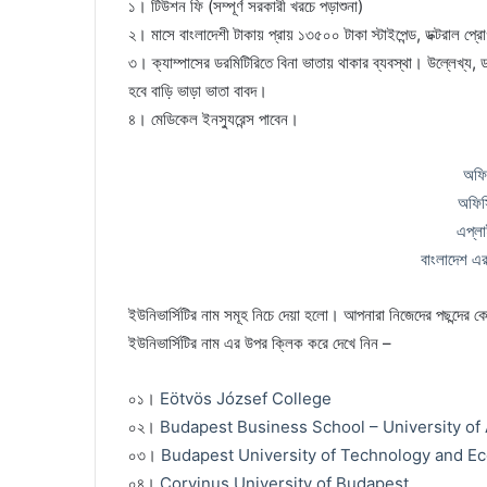
১। টিউশন ফি (সম্পূর্ণ সরকারী খরচে পড়াশুনা)
২। মাসে বাংলাদেশী টাকায় প্রায় ১৩৫০০ টাকা স্টাইপেন্ড, ডক্টরাল প্রোগ
৩। ক্যাম্পাসের ডরমিটিরিতে বিনা ভাতায় থাকার ব্যবস্থা। উল্লেখ্য, 
হবে বাড়ি ভাড়া ভাতা বাবদ।
৪। মেডিকেল ইনস্যুরেন্স পাবেন।
অফি
অফিস
এপ্ল
বাংলাদেশ এ
ইউনিভার্সিটির নাম সমূহ নিচে দেয়া হলো। আপনারা নিজেদের পছন্দের কো
ইউনিভার্সিটির নাম এর উপর ক্লিক করে দেখে নিন –
০১।
Eötvös József College
০২।
Budapest Business School – University of
০৩।
Budapest University of Technology and E
০৪।
Corvinus University of Budapest