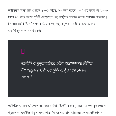
উইলিয়াম হানা চলে গেছেন ২০০১ সালে, ৯০ বছর বয়সে। এর পাঁচ বছর পর ২০০৬
সালে ৯৫ বছর বয়সে পৃথিবী ছেড়েছেন এই কার্টুনের আরেক জনক জোসেফ বারবেরা।
টম আর জেরি মিলে শৈশব রাঙিয়ে যাচ্ছে বহু মানুষের—সঙ্গী হয়েছে অবসর,
একাকিত্ব এবং মন খারাপের।
জার্মানি ও যুক্তরাষ্ট্রের যৌথ প্রযোজনায় নির্মিত
টম অ্যান্ড জেরি: দ্য মুভি মুক্তি পায় ১৯৯২
সালে।
প্রতিনিয়ত আপডেট পেতে আমাদের সাইটে ভিজিট করুন , আমাদের ফেসবুক পেজ ও
গ্এরুপ এ একটিভ থাকুন এবং আরো কি জানতে চান আমাদের কে কমেন্টে জানান।