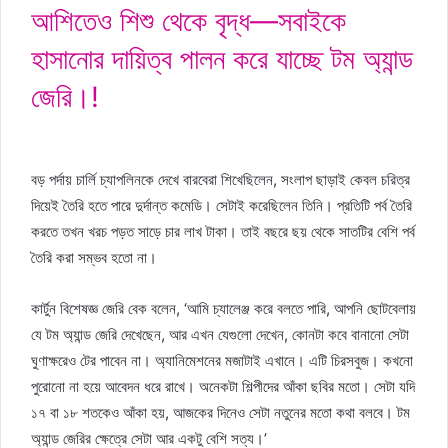
আশিতেও শিশু থেকে বৃদ্ধ—সবাইকে
হাসানোর দায়িত্ব পালন করে যাচ্ছে টম অ্যান্ড
জেরি।!
বড় পর্দায় চার্লি চ্যাপলিনকে দেখে বারবেরা শিখেছিলেন, সংলাপ ছাড়াই কেবল চরিত্র
দিয়েই তৈরি হতে পারে দুর্দান্ত কমেডি। সেটাই করেছিলেন তিনি। প্রতিটি পর্ব তৈরি
করতে তখন খরচ পড়ত সাড়ে চার লাখ টাকা। তাই বছরে ছয় থেকে সাতটির বেশি পর্ব
তৈরি করা সম্ভব হতো না।
কার্টুন বিশেষজ্ঞ জেরি বেক বলেন, ‘আমি চ্যালেঞ্জ করে বলতে পারি, আপনি ছোটবেলায়
যে টম অ্যান্ড জেরি দেখেছেন, আর এখন যেগুলো দেখেন, কোনটা কবে বানানো সেটা
ঘুণাক্ষরেও টের পাবেন না। অ্যানিমেশনের মজাটাই এখানে। এটি চিরসবুজ। কখনো
পুরোনো না হয়ে আবেদন ধরে রাখে। অনেকটা শিল্পীদের আঁকা ছবির মতো। সেটা যদি
১৭ বা ১৮ শতকেও আঁকা হয়, আজকের দিনেও সেটা নতুনের মতো কথা বলবে। টম
অ্যান্ড জেরির ক্ষেত্রে সেটা আর একটু বেশি সত্য।’