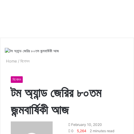
Home
/
বিনোদন
বিনোদন
টম অ্যান্ড জেরির ৮০তম
জন্মবার্ষিকী আজ
F
S
February 10, 2020
o
e
0
5,264
2 minutes read