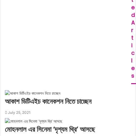
e
d
A
r
t
i
c
l
e
s
আকাশ ডিটিএইচ কানেকশন নিতে চাচ্ছেন
July 25, 2021
মোহনলাল এর সিনেমা ‘দৃশ্যম থ্রি’ আসছে