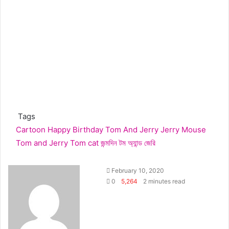
Tags
Cartoon
Happy Birthday Tom And Jerry
Jerry Mouse
Tom and Jerry
Tom cat
জন্মদিন
টম অ্যান্ড জেরি
F
S
February 10, 2020
o
e
0
5,264
2 minutes read
l
n
l
d
o
a
w
n