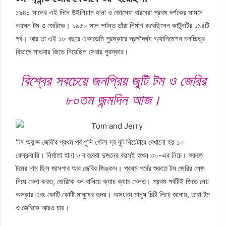
১৯৪০ সালের এই দিনে উইলিয়াম হানা ও জোসেফ বারবেরা প্রথম দর্শকের সামনে
আনেন টম ও জেরিকে। ১৯৫৮ সাল পর্যন্ত তাঁরা নির্মাণ করেছিলেন কার্টুনটির ১১৪টি
পর্ব। আর তা এই ১৮ বছরে একাডেমি পুরস্কারে স্বল্পদৈর্ঘ্য অ্যানিমেশন চলচ্চিত্র
বিভাগে সাতবার জিতে নিয়েছিল সেরার পুরস্কার।
বিশ্বের সবচেয়ে জনপ্রিয় জুটি টম ও জেরির
৮০তম জন্মদিন আজ।
‘টম অ্যান্ড জেরি’র প্রথম পর্ব পুসি গেটস দ্য বুট থিয়েটারে দেখানো হয় ১০
ফেব্রুয়ারি। নির্মাতা হানা ও বারবেরা দুজনের বয়সই তখন ৩০-এর নিচে। শুরুতে
টমের নাম ছিল জাসপার আর জেরির জিঙ্কস। প্রথম পর্বের শুরুতে টম জেরির লেজ
নিয়ে খেলা করত, জেরিকে বল বানিয়ে ক্যাচ ক্যাচ খেলত। প্রথম পর্বটিই জিতে নেয়
অস্কার এবং কোটি কোটি মানুষের হৃদয়। অসংখ্য মানুষ চিঠি লিখে জানায়, তারা টম
ও জেরিকে আরও চায়।