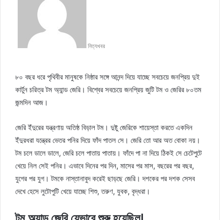
l
n
l
d
o
a
w
n
নিত্যখবর
o
e
n
m
T
a
৮০ বছর ধরে পৃথিবীর মানুষকে নিষ্ঠার সঙ্গে আনন্দ দিয়ে যাচ্ছে সবচেয়ে জনপ্রিয় দুই
w
i
i
l
কার্টুন চরিত্র টম অ্যান্ড জেরি। বিশ্বের সবচেয়ে জনপ্রিয় জুটি টম ও জেরির ৮০তম
t
জন্মদিন আজ।
t
e
জেরি ইঁদুরের যন্ত্রণায় অতিষ্ঠ বিড়াল টম। দুষ্টু জেরিকে শায়েস্তা করতে একদিন
r
ইঁদুরধরা যন্ত্রের ভেতর পনির দিয়ে ফাঁদ পাতল সে। জেরি তো আর অত বোকা নয়।
টম চলে ডালে ডালে, জেরি চলে পাতায় পাতায়। ফাঁদে পা না দিয়ে ঠিকই সে চেটেপুটে
খেয়ে নিল সেই পনির। এভাবে দিনের পর দিন, মাসের পর মাস, বছরের পর বছর,
যুগের পর যুগ। টমকে নাস্তানাবুদ করেই ছাড়ছে জেরি। দশকের পর দশক সেসব
দেখে হেসে লুটোপুটি খেয়ে যাচ্ছে শিশু, তরুণ, যুবক, বৃদ্ধরা।
টম অ্যান্ড জেরি যেভাবে শুরু হয়েছিল!