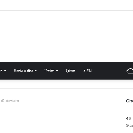
ইল
ইসলাম ও জীবন
শিক্ষাঙ্গন
ট্রাভেল
EN
Ch
ারটি হাসপাতালে
২০ 
Ja