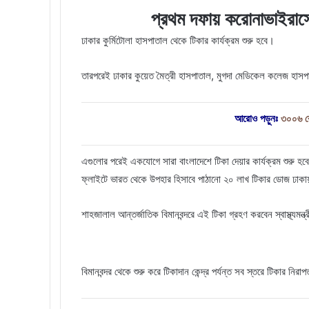
k
n
s
t
s
প্রথম দফায় করোনাভাইরাসে
t
e
s
n
ঢাকার কুর্মিটোলা হাসপাতাল থেকে টিকার কার্যক্রম শুরু হবে।
i
k
i
তারপরেই ঢাকার কুয়েত মৈত্রী হাসপাতাল, মুগদা মেডিকেল কলেজ হা
আরোও পড়ুনঃ
৩০০৬ কেন
এগুলোর পরেই একযোগে সারা বাংলাদেশে টিকা দেয়ার কার্যক্রম শুরু হবে 
ফ্লাইটে ভারত থেকে উপহার হিসাবে পাঠানো ২০ লাখ টিকার ডোজ ঢাকা
শাহজালাল আন্তর্জাতিক বিমানবন্দরে এই টিকা গ্রহণ করবেন স্বাস্থ্যমন্ত্
বিমানবন্দর থেকে শুরু করে টিকাদান কেন্দ্র পর্যন্ত সব স্তরে টিকার 