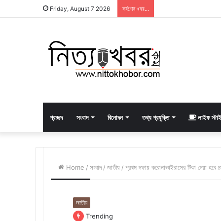
Friday, August 7 2026
সর্বশেষ খবর...
প্রচ্ছদ
সংবাদ
বিনোদন
তথ্য প্রযুক্তি
লাইফ স্টা
Home
/
সংবাদ
/
জাতীয়
/
প্রথম দফায় করোনাভাইরাসের টিকা দেয়া হবে চ
জাতীয়
Trending