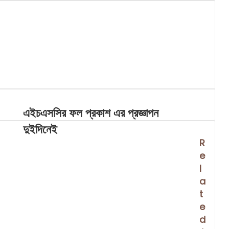
এইচএসসির ফল প্রকাশ এর প্রজ্ঞাপন
দুইদিনেই
R
e
l
a
t
e
d